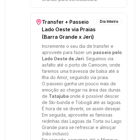
Transfer + Passeio
Dia Inteiro
Lado Oeste via Praias
(Barra Grande x Jeri)
Incremente o seu dia de transfer e
aproveite para fazer um
passeio pelo
Lado Oeste de Jeri
. Seguimos via
asfalto até o porto de Camocim, onde
faremos uma travessia de balsa até a
Ilha do Amor, seguindo via praia.
O passeio ganha um pouco mais de
emoção ao chegar na área das dunas
de
Tatajuba
onde é possível descer
de Ski-bunda e Tobogã até as lagoas.
É hora de se divertir, se assim desejar.
Em seguida, aproveite as famosas
redinhas das Lagoas da Torta ou Lago
Grande para se refrescar e almoçar
(não incluso).
Em seguida, seguimos até o Mangue