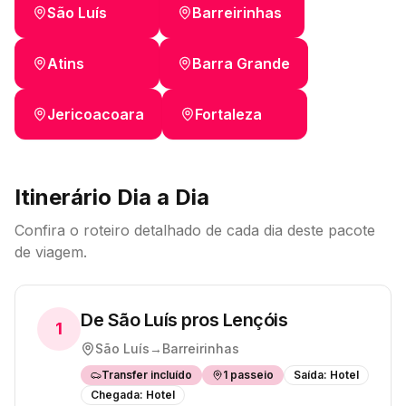
São Luís
Barreirinhas
Atins
Barra Grande
Jericoacoara
Fortaleza
Itinerário Dia a Dia
Confira o roteiro detalhado de cada dia deste pacote
de viagem.
De São Luís pros Lençóis
1
São Luís
→
Barreirinhas
Transfer incluído
1
passeio
Saída:
Hotel
Chegada:
Hotel